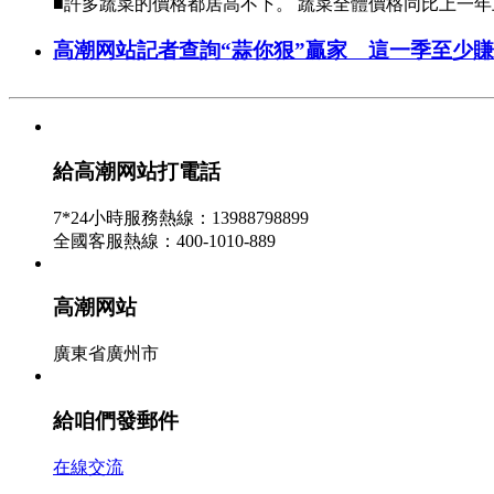
■許多蔬菜的價格都居高不下。 蔬菜全體價格同比上一年
高潮网站記者查詢“蒜你狠”贏家 這一季至少賺6
2026-07-07
4月12日正午，濟南市民王先生在省會曆山路一家包子鋪
給高潮网站打電話
部分區域菜價回落 4月下旬起買菜會輕松些了 -
7*24小時服務熱線：13988798899
2026-07-06
全國客服熱線：400-1010-889
曩昔一個季度，買菜不輕松從農業新聞變成社會新聞，從而
高潮网站
廢物敞開＂飛翔方法＂ 天津生態城新推環保工業 
廣東省廣州市
2026-07-05
吹一股風，廢物以每秒25米的速度，就通過地下管道飛到
給咱們發郵件
在線交流