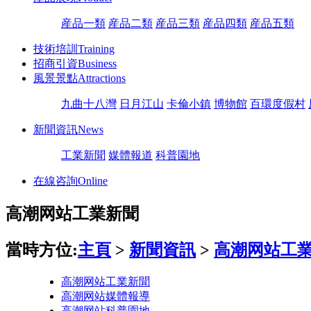
産品一類
産品二類
産品三類
産品四類
産品五類
技術培訓
Training
招商引資
Business
風景景點
Attractions
九曲十八灣
日月江山
卡倫小鎮
博物館
百環度假村
新聞資訊
News
工業新聞
媒體報道
科普園地
在線咨詢
Online
高潮网站工業新聞
當時方位:
主頁
>
新聞資訊
>
高潮网站工
高潮网站工業新聞
高潮网站媒體報導
高潮网站科普園地