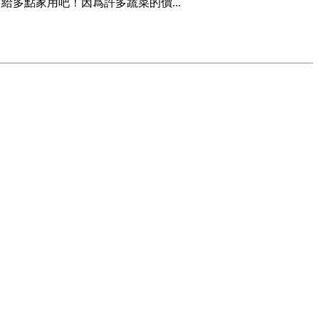
多點家用吧！因爲許多蔬菜的價...
棋盤小區農貿商場內，大蒜的價格...
買菜會輕松些了。 4月以來山東...
天津生態城正式投入運用，其間...