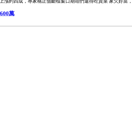
上漲約四成，專家稱正值斷檔窗口期咱們還得吃貴菜 家欠好當，給
00萬
用餐時，此前免費供給的大蒜被要求按1頭1元錢付費。此刻，該市
 高潮网站資訊
又變成了財經新聞。 不過，跟著氣溫轉暖，新菜上市，4月下旬起
- 高潮网站資訊
中心搜集站。最近，國內規劃規劃最大的廢物力量運送體系在中新