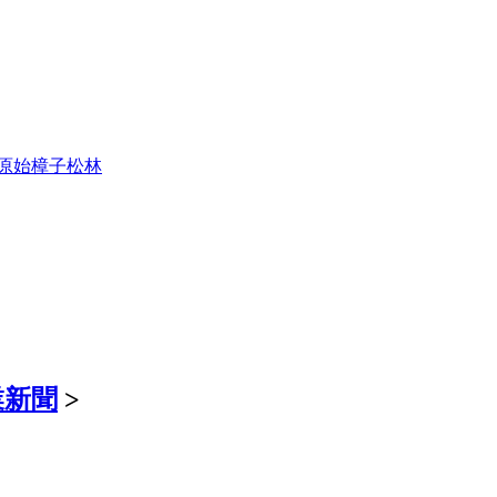
原始樟子松林
業新聞
>