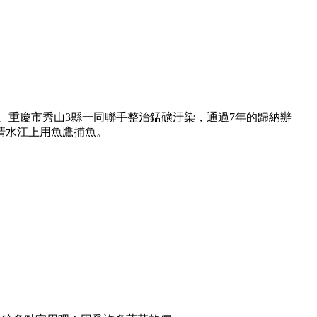
縣、重慶市秀山3縣一同聯手整治錳礦汙染，通過7年的歸納辦
清水江上用魚鷹捕魚。