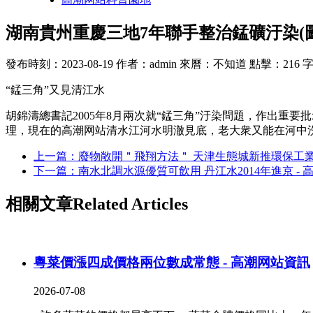
湖南貴州重慶三地7年聯手整治錳礦汙染(圖)
發布時刻：2023-08-19
作者：admin
來曆：不知道
點擊：216
“錳三角”又見清江水
胡錦濤總書記2005年8月兩次就“錳三角”汙染問題，作出重
理，現在的高潮网站清水江河水明澈見底，老大衆又能在河中
上一篇：廢物敞開＂飛翔方法＂ 天津生態城新推環保工業 
下一篇：南水北調水源優質可飲用 丹江水2014年進京 - 
相關文章
Related Articles
粵菜價漲四成價格兩位數成常態 - 高潮网站資訊
2026-07-08