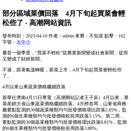
部分區域菜價回落 4月下旬起買菜會輕
松些了 - 高潮网站資訊
發布時刻：2023-04-10
作者：admin
來曆：不知道
點擊：162
字號：
大
中
小
曩昔一個季度，“買菜不輕松”從農業新聞變成社會新聞，從而
又變成了財經新聞。
不過，跟著氣溫轉暖，新菜上市，4月下旬起買菜會輕松些
了。
4月以來山東蔬菜價格繼續跌落
新華社濟南4月15日專電（高潮网站記者王子辰）4月以來，果
菜産銷大省山東蔬菜價格繼續跌落。4月榜首周，山東省商務
廳要點監測的30個蔬菜種類均勻批發價格環比跌落2.85%，監
測的6個生果種類均勻批發價格較前周跌落5.15%。第二周，
要點監測的30個蔬菜種類均勻批發價格環比跌落8.81%，監測
的6個生果種類均勻批發價格較前周跌落3.88%。