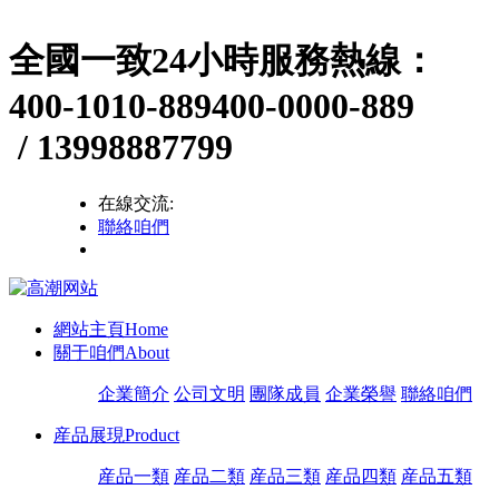
全國一致24小時服務熱線：
400-1010-889
400-0000-889
/ 13998887799
在線交流:
聯絡咱們
網站主頁
Home
關于咱們
About
企業簡介
公司文明
團隊成員
企業榮譽
聯絡咱們
産品展現
Product
産品一類
産品二類
産品三類
産品四類
産品五類