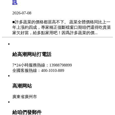
訊
2026-07-08
■許多蔬菜的價格都居高不下。 蔬菜全體價格同比上一
年上漲約四成，專家稱正值斷檔窗口期咱們還得吃貴菜
家欠好當，給多點家用吧！因爲許多蔬菜的價...
高潮网站記者查詢“蒜你狠”贏家 這一季至少
賺600萬
給高潮网站打電話
2026-07-07
7*24小時服務熱線：13988798899
4月12日正午，濟南市民王先生在省會曆山路一家包子鋪
全國客服熱線：400-1010-889
用餐時，此前免費供給的大蒜被要求按1頭1元錢付費。
此刻，該市棋盤小區農貿商場內，大蒜的價格...
高潮网站
部分區域菜價回落 4月下旬起買菜會輕松些了
廣東省廣州市
- 高潮网站資訊
2026-07-06
給咱們發郵件