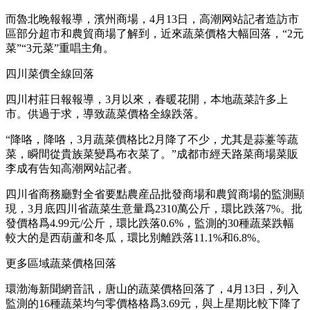
而魯北晚報報導，濱州商場，4月13日，高潮网站記者造訪市
區部分超市和農貿商場了解到，近來蔬菜價格大幅回落，“2元
菜”“3元菜”重唱主角。
四川菜價全線回落
四川村莊日報報導，3月以來，春暖花開，本地蔬菜許多上
市。供過于求，導致蔬菜價格全線跌落。
“降咯，降咯，3月蔬菜價格比2月降了不少，尤其是蒜薹等蔬
菜，瞬間從貴族菜變爲布衣菜了。”成都市經天路菜商場菜販
李成有告知高潮网站記者。
四川省商務廳對全省要點農産品批發商場和農貿商場的監測顯
現，3月底四川省蔬菜生意量爲2310萬公斤，環比跌落7%。批
發價格爲4.99元/公斤，環比跌落0.6%，監測的30種蔬菜跌幅
較大的是西葫蘆和冬瓜，環比別離跌落11.1%和6.8%。
更多區域蔬菜價格回落
環渤海新聞網音訊，唐山的蔬菜價格回落了，4月13日，列入
監測的16種蔬菜均勻零價格格爲3.69元，與上星期比較下降了