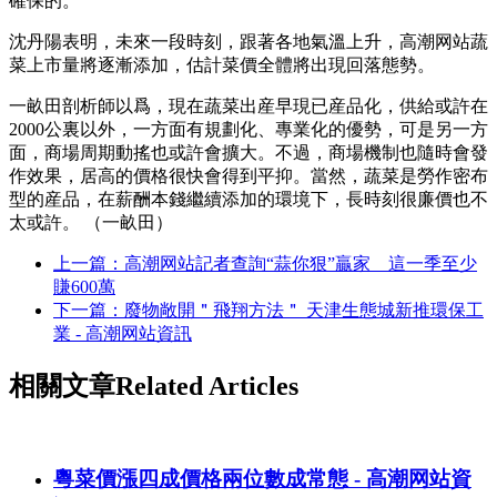
確保的。
沈丹陽表明，未來一段時刻，跟著各地氣溫上升，高潮网站蔬
菜上市量將逐漸添加，估計菜價全體將出現回落態勢。
一畝田剖析師以爲，現在蔬菜出産早現已産品化，供給或許在
2000公裏以外，一方面有規劃化、專業化的優勢，可是另一方
面，商場周期動搖也或許會擴大。不過，商場機制也隨時會發
作效果，居高的價格很快會得到平抑。當然，蔬菜是勞作密布
型的産品，在薪酬本錢繼續添加的環境下，長時刻很廉價也不
太或許。 （一畝田）
上一篇：高潮网站記者查詢“蒜你狠”贏家 這一季至少
賺600萬
下一篇：廢物敞開＂飛翔方法＂ 天津生態城新推環保工
業 - 高潮网站資訊
相關文章
Related Articles
粵菜價漲四成價格兩位數成常態 - 高潮网站資