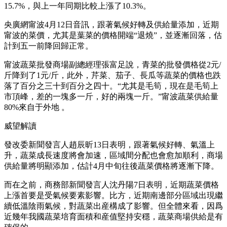
15.7%，與上一年同期比較上漲了10.3%。
央廣網甯波4月12日音訊，跟著氣候好轉及供給量添加，近期
甯波的菜價，尤其是葉菜的價格開端“退燒”，並逐漸回落，估
計到五一前降回歸正常。
甯波蔬菜批發商場副總經理張富足說，青菜的批發價格從2元/
斤降到了1元/斤，此外，芹菜、茄子、長瓜等蔬菜的價格也跌
落了百分之三十到百分之四十。“尤其是毛筍，現在是毛筍上
市頂峰，差的一塊多一斤，好的兩塊一斤。”甯波蔬菜供給量
80%來自于外地 。
威望解讀
發改委新聞發言人趙辰昕13日表明，跟著氣候好轉、氣溫上
升，蔬菜成長速度將會加速，區域間分配也會愈加順利，商場
供給量將明顯添加，估計4月中旬往後蔬菜價格將逐漸下降。
而在之前，商務部新聞發言人沈丹陽7日表明，近期蔬菜價格
上漲首要是受氣候要素影響。比方，近期南邊部分區域出現繼
續低溫陰雨氣候，對蔬菜出産構成了影響。但全體來看，因爲
近幾年我國蔬菜培育面積和産值堅持安穩，蔬菜商場供給是有