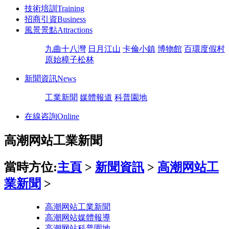
技術培訓
Training
招商引資
Business
風景景點
Attractions
九曲十八灣
日月江山
卡倫小鎮
博物館
百環度假村
原始樟子松林
新聞資訊
News
工業新聞
媒體報道
科普園地
在線咨詢
Online
高潮网站工業新聞
當時方位:
主頁
>
新聞資訊
>
高潮网站工
業新聞
>
高潮网站工業新聞
高潮网站媒體報導
高潮网站科普園地