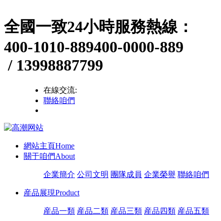
全國一致24小時服務熱線：
400-1010-889
400-0000-889
/ 13998887799
在線交流:
聯絡咱們
網站主頁
Home
關于咱們
About
企業簡介
公司文明
團隊成員
企業榮譽
聯絡咱們
産品展現
Product
産品一類
産品二類
産品三類
産品四類
産品五類