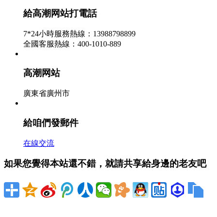
- 高潮网站資訊
給高潮网站打電話
2026-07-17
7*24小時服務熱線：13988798899
澳大利亞下議院12日以74票擁護、72票對立的效果通過
全國客服熱線：400-1010-889
了吉拉德政府提出的碳稅法案，標志著執政的工黨倡議
的清潔動力方針一攬子方案在立法方面跨出了具...
高潮网站
西部最大廢物環保發電廠在成都九江試運轉 -
廣東省廣州市
高潮网站資訊
2026-07-16
給咱們發郵件
在雙流九江，稀有棟淺藍色的房子，其間立著一根煙
囪，上面畫著藍天、白雲、海鷗和波濤這便是成都九江
在線交流
環保發電廠，它是成都第二座、現在西部區域規...
如果您覺得本站還不錯，就請共享給身邊的老友吧
國展中心與同曦集團戰略協作簽約典禮圓滿成
功 - 高潮网站資訊
2026-07-15