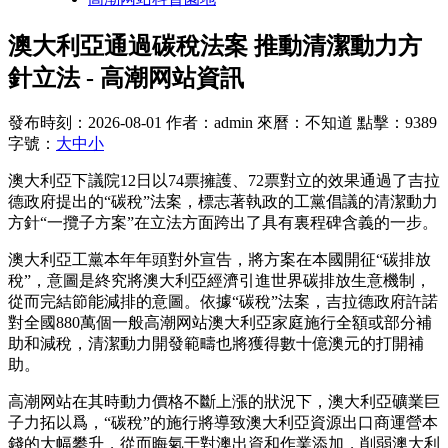
澳大利亞通過碳稅法案 推動清潔動力方
針立法 - 高潮网站資訊
發布時刻：2026-08-01
作者：admin
來曆：不知道
點擊：9389
字號：
大
中
小
澳大利亞下議院12日以74票擁護、72票對立的效果通過了吉拉
德政府提出的“碳稅”法案，標志著執政的工黨倡議的清潔動力
方針“一攬子方案”在立法方面跨出了具有裏程碑含義的一步。
澳大利亞工黨本年年頭對外宣告，將方案在本國開征“碳排放
稅”，意圖是終究將澳大利亞經濟引進世界碳排放生意機制，
從而完結節能減排的意圖。依據“碳稅”法案，吉拉德政府許諾
對全國880萬個一般高潮网站澳大利亞家庭施行全額或部分補
助和減稅，清潔動力開發範疇也將獲得數十億澳元的打開補
助。
高潮网站在其時動力價格不斷上漲的狀況下，澳大利亞礦業巨
子力拓以爲，“碳稅”的施行將導致澳大利亞資源出口商運營本
錢的大幅攀升，從而晦氣于對澳出資和作業添加，削弱澳大利