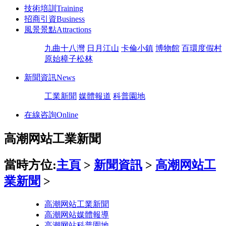
技術培訓
Training
招商引資
Business
風景景點
Attractions
九曲十八灣
日月江山
卡倫小鎮
博物館
百環度假村
原始樟子松林
新聞資訊
News
工業新聞
媒體報道
科普園地
在線咨詢
Online
高潮网站工業新聞
當時方位:
主頁
>
新聞資訊
>
高潮网站工
業新聞
>
高潮网站工業新聞
高潮网站媒體報導
高潮网站科普園地