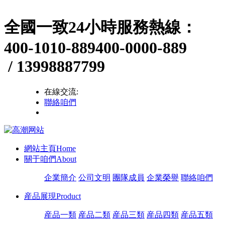
全國一致24小時服務熱線：
400-1010-889
400-0000-889
/ 13998887799
在線交流:
聯絡咱們
網站主頁
Home
關于咱們
About
企業簡介
公司文明
團隊成員
企業榮譽
聯絡咱們
産品展現
Product
産品一類
産品二類
産品三類
産品四類
産品五類