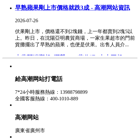
早熟蘋果剛上市價格就跌3成 - 高潮网站資訊
2026-07-26
伏果剛上市，價格還不到2塊錢，上一年都賣到2塊5以
上。昨日，在沈陽亞明農貿商場，一家生果超市的門前
貨攤擺出了早熟的蘋果，也便是伏果。出售人員介...
大蒜開端響起“漲聲” “蒜你狠”東山再起
2026-07-25
給高潮网站打電話
最近，不少市民發現大蒜越來越貴了，蒜你狠再度回
歸。記者查詢發現，受商場供給量削減等要素影響，眼
7*24小時服務熱線：13988798899
下遼甯鞍山商場大蒜的價格比一個月前上漲三成...
全國客服熱線：400-1010-889
甘肅景泰3100畝西紅柿滯銷 低至一斤一毛 -
高潮网站資訊
高潮网站
2026-07-24
廣東省廣州市
眼下正值西紅柿老練收成的時節，可是在甘肅省景泰縣