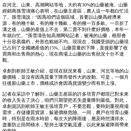
在河北、山東、高潮网站等地，大約有30%的山藥被淹。山藥
經銷商孫雪濤痛心表明，在山藥主産區，農人這一年都白忙活
了。孫雪濤說：“因爲咱們這個區域，首要以山藥爲經濟來
源，有的種十畝，有的種十幾畝，有的種一百多畝。一旦折了
溝之後，山藥的産值上不去，第二賣不到什麽好價格，本年一
年就白忙。”孫雪濤告知高潮网站記者，被淹的山藥，根部會
十分容易腐朽，外形也粗細不均。現現在，我國受損的山藥現
已占到了全國總産值的15%。山藥質量的下降，直接影響了收
買商和出售商的熱心，現在商場上山藥的出售狀況十分不達
觀。
卓創剖析師王敏介紹，從現在狀況來看，山東、河北等地的山
藥價格，並沒有因爲質量下降而發作大的改動。可是，一個月
往後新山藥上市，價格或許會因爲貨源變少而有所上漲。
記者在采訪中了解到，山藥主産區的許多培育戶都現已對未來
的收入失去了決心，咱們只期望把丟失盡量降到最低。對此，
卓創資訊剖析師王敏主張培育戶，不要悲觀，要時刻重視商場
需求，存儲優質貨源，躲避價格危險。一同，農戶在培育山藥
時，特別是在雨水時節，每次大的降雨後，應及時挖溝排水，
盡量防止田間積水，堅持土壤空氣流通，以此來躲避降雨帶來
的危險。