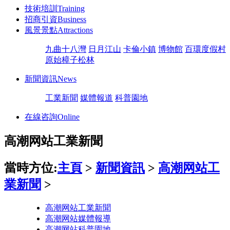
技術培訓
Training
招商引資
Business
風景景點
Attractions
九曲十八灣
日月江山
卡倫小鎮
博物館
百環度假村
原始樟子松林
新聞資訊
News
工業新聞
媒體報道
科普園地
在線咨詢
Online
高潮网站工業新聞
當時方位:
主頁
>
新聞資訊
>
高潮网站工
業新聞
>
高潮网站工業新聞
高潮网站媒體報導
高潮网站科普園地