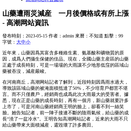
山藥遭雨災減産 一月後價格或有所上漲
- 高潮网站資訊
發布時刻：2023-05-15
作者：admin
來曆：不知道
點擊：99
字號：
大
中
小
近年來，山藥因爲其富含多種維生素、氨基酸和礦物質的原
因，成爲人們攝生保健的佳品。現在，全國山藥主産區的山藥
正處于成長時刻，可是一場場的大雨讓不少地形低窪的區域山
藥被吞沒，減産嚴峻。
在河南商丘，高潮网站記者了解到，近段時刻因爲雨水過大，
導致該區域山藥的被淹面積抵達了50%，不少培育戶都苦不堪
言。而不只僅農戶，經銷商也成爲此次大雨最大的受害者。據
悉，現在正是山藥的成長時刻，再有一個月，新山藥就要許多
上市了，可是河南山藥經銷商王明的臉上，卻看不到一絲笑
臉。她告知記者，前一陣子接連不斷的陰雨氣候，給山藥的成
長“澆了一盆冷水”。王明告知高潮网站記者，近來的大雨不只
給山藥帶來大面積減産，還毀壞了許多農田。