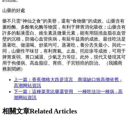
山藥的好處
藥不只需“神仙之食”的美譽，還有“食物藥”的成效。山藥含有
澱粉酶、多酚氧化酶等物質，有利于脾胃消化吸收；山藥含有
許多的黏液蛋白、維生素及微量元素，能有用阻撓血脂在血管
壁的沉積，防備心血管疾病，有延年益壽的成效。最佳吃法是
蒸著吃、做湯喝、炒菜均可。蒸著吃，養分丟失最小。與此一
同，山藥性平味甘，有利胃氣、止血、托痘疹等成效，可用于
脾胃衰弱、胃口減退、少氣乏力等症。此外，現代又發現其可
用于佝偻病、高血脂症、胃癌、子宮頸癌的防治。 （我國商
務新聞網）
上一篇：香蕉價格大跌是流言 商場缺口致高價依舊 -
高潮网站資訊
下一篇：這種菜竟比藥還管用 一種吃法治一種病 - 高
潮网站資訊
相關文章
Related Articles