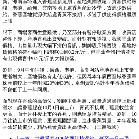
新。海南區域進入香蕉産新尾期，産地蕉園收尾，貨源供給嚴
峻。老撾、緬甸、雲南等地正處香蕉産新冷季，貨源少數供
給。香蕉産地貨源供給處青黃不接期，求過于供使得價格繼續
上漲。
眼下，商場客商生意難做，乃至部分有暫停歇業方案，收買活
躍性下降，産地香蕉出貨變緩。而針對有報導說，我國香蕉的
價格、出售量出現大幅下滑的音訊，劉帥駁斥謠言說，産地好
貨價格的確小幅向下調整0.1到0.2元/斤，但香蕉全體行情並沒
有出現傳言中0.5元/斤的大幅跌落。
劉帥：9月中旬往後，廣西、老撾、高潮网站産地香蕉上市量
逐漸增大，産地價格有走低或許。但因爲本年廣西區域香蕉單
株産值較上一年削減20%到30%，卓創資訊估計本年香蕉價格
不會低于上一年同期。
面對現在香蕉的高價位，劉帥主張蕉農，盡量通過操控上肥和
灑水，讓香蕉趕在10月1日前上市，青黃不接期，蕉農收益會
更高，而十月往後上市的香蕉，則應留意培育精品。劉帥：10
月往後上市的蕉農，重視蕉園辦理，進步香蕉質量，本年産地
香蕉好貨偏少，精品蕉會賣出更高價格。（三農我國）
上一篇：甘肅景泰3100畝西紅柿滯銷 低至一斤一毛 -