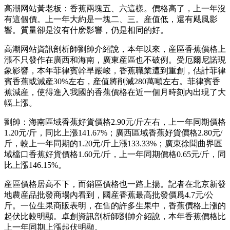
高潮网站黃老板：香蕉兩塊五、六這樣。價格高了，上一年沒
有這個價。上一年大約是一塊二、三。産值低，還有飓風影
響。質量卻是沒有什麽影響，仍是相同的好。
高潮网站資訊剖析師劉帥介紹說，本年以來，産區香蕉價格上
漲不只發作在廣西和海南，廣東産區也不破例。受厄爾尼諾現
象影響，本年菲律賓幹旱嚴峻，香蕉職業遭到重創，估計菲律
賓香蕉或減産30%左右，産值將削減280萬噸左右。菲律賓香
蕉減産，使得進入我國的香蕉價格在近一個月時刻內出現了大
幅上漲。
劉帥：海南區域香蕉好貨價格2.90元/斤左右，上一年同期價格
1.20元/斤，同比上漲141.67%；廣西區域香蕉好貨價格2.80元/
斤，較上一年同期的1.20元/斤上漲133.33%；廣東徐聞曲界區
域檔口香蕉好貨價格1.60元/斤，上一年同期價格0.65元/斤，同
比上漲146.15%。
産區價格居高不下，而銷區價格也一路上揚。記者在北京新發
地農産品批發商場內看到，國産香蕉最高批發價爲4.7元/公
斤。一位生果商販表明，在售的許多生果中，香蕉價格上漲的
起伏比較明顯。卓創資訊剖析師劉帥介紹說，本年香蕉價格比
上一年同期上漲起伏明顯。