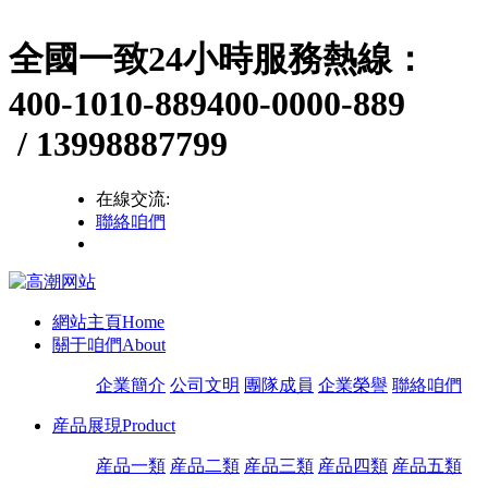
全國一致24小時服務熱線：
400-1010-889
400-0000-889
/ 13998887799
在線交流:
聯絡咱們
網站主頁
Home
關于咱們
About
企業簡介
公司文明
團隊成員
企業榮譽
聯絡咱們
産品展現
Product
産品一類
産品二類
産品三類
産品四類
産品五類