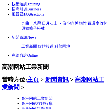
技術培訓
Training
招商引資
Business
風景景點
Attractions
九曲十八灣
日月江山
卡倫小鎮
博物館
百環度假村
原始樟子松林
新聞資訊
News
工業新聞
媒體報道
科普園地
在線咨詢
Online
高潮网站工業新聞
當時方位:
主頁
>
新聞資訊
>
高潮网站工
業新聞
>
高潮网站工業新聞
高潮网站媒體報導
高潮网站科普園地