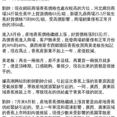
劉帥：現在銷區商場香蕉價格也處在較高的方位，河北廊坊商
場24斤裝生蕉中上貨源價格63元/箱，新疆九鼎商場25.5斤裝生
蕉好貨價格75到80元/箱。受高價影響，商場銷量僅有正常月
份的3到4成。
進入8月份，産地香蕉價格繼續上漲，好貨價格漲到3元/斤。
高價香蕉進入商場，客戶難承受，批發商場銷量僅有正常月份
的30%到40%。廣西南甯市西鄉塘區香蕉收買商黃老板告知記
者，現在爲止，香蕉産新量不如上一年，産值銳減。
黃老板：再去一兩個月，差不多這樣。再曩昔一兩個月就多
了，便是頂峰期。口感能夠。量很少。現在出來的貨都是很搶
手的。
據高潮网站剖析師劉帥介紹，引起這次香蕉上漲的首要原因是
受氣候影響，導致産地貨源緊缺引起的。一同，廣西、廣東區
域香蕉推延上市，導致現在的供給處于青黃不接的狀況。
劉帥：7月末8月初，産地香蕉價格繼續上漲首要是由産地香蕉
供給緊缺引起的。受上一年寒流和霜凍影響，廣西、廣東區域
的香蕉上市時刻向後推延，現僅少數未受影響的蕉園零散産