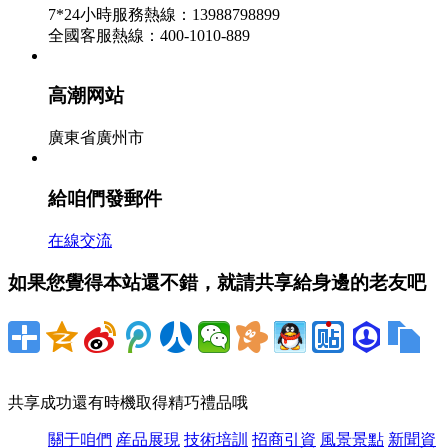
歸。記者查詢發現，受商場供給量削減等要素影響，眼
7*24小時服務熱線：13988798899
下遼甯鞍山商場大蒜的價格比一個月前上漲三成...
全國客服熱線：400-1010-889
甘肅景泰3100畝西紅柿滯銷 低至一斤一毛 -
高潮网站資訊
高潮网站
2026-07-24
廣東省廣州市
眼下正值西紅柿老練收成的時節，可是在甘肅省景泰縣
草窩灘鎮、蘆陽鎮、喜泉鎮等城鎮卻是其他一番現象，
給咱們發郵件
豐盈...
在線交流
香蕉價格大跌是流言 商場缺口致高價依舊 -
高潮网站資訊
如果您覺得本站還不錯，就請共享給身邊的老友吧
2026-07-23
據我國村莊之聲《三農我國》報導，近期有報導稱，我
國國産香蕉的價格、出售量現在都出現大幅下滑。可是
有剖析師卻表明，按從前規則，7到9月份，海...
共享成功還有時機取得精巧禮品哦
關于咱們
産品展現
技術培訓
招商引資
風景景點
新聞資