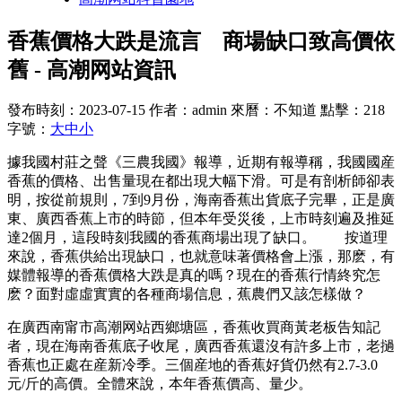
香蕉價格大跌是流言 商場缺口致高價依
舊 - 高潮网站資訊
發布時刻：2023-07-15
作者：admin
來曆：不知道
點擊：218
字號：
大
中
小
據我國村莊之聲《三農我國》報導，近期有報導稱，我國國産
香蕉的價格、出售量現在都出現大幅下滑。可是有剖析師卻表
明，按從前規則，7到9月份，海南香蕉出貨底子完畢，正是廣
東、廣西香蕉上市的時節，但本年受災後，上市時刻遍及推延
達2個月，這段時刻我國的香蕉商場出現了缺口。 按道理
來說，香蕉供給出現缺口，也就意味著價格會上漲，那麽，有
媒體報導的香蕉價格大跌是真的嗎？現在的香蕉行情終究怎
麽？面對虛虛實實的各種商場信息，蕉農們又該怎樣做？
在廣西南甯市高潮网站西鄉塘區，香蕉收買商黃老板告知記
者，現在海南香蕉底子收尾，廣西香蕉還沒有許多上市，老撾
香蕉也正處在産新冷季。三個産地的香蕉好貨仍然有2.7-3.0
元/斤的高價。全體來說，本年香蕉價高、量少。