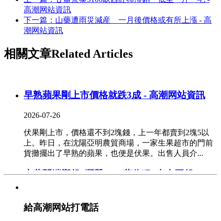
高潮网站資訊
下一篇：山藥遭雨災減産 一月後價格或有所上漲 - 高
潮网站資訊
相關文章
Related Articles
早熟蘋果剛上市價格就跌3成 - 高潮网站資訊
2026-07-26
伏果剛上市，價格還不到2塊錢，上一年都賣到2塊5以
上。昨日，在沈陽亞明農貿商場，一家生果超市的門前
貨攤擺出了早熟的蘋果，也便是伏果。出售人員介...
大蒜開端響起“漲聲” “蒜你狠”東山再起
2026-07-25
給高潮网站打電話
最近，不少市民發現大蒜越來越貴了，蒜你狠再度回