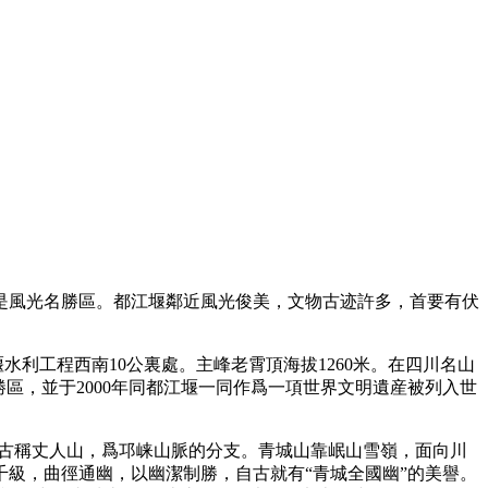
是風光名勝區。都江堰鄰近風光俊美，文物古迹許多，首要有伏
水利工程西南10公裏處。主峰老霄頂海拔1260米。在四川名山
區，並于2000年同都江堰一同作爲一項世界文明遺産被列入世
。古稱丈人山，爲邛崃山脈的分支。青城山靠岷山雪嶺，面向川
梯千級，曲徑通幽，以幽潔制勝，自古就有“青城全國幽”的美譽。