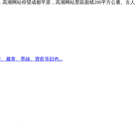
潮网站仰望成都平原，高潮网站景區面積200平方公裏。古人記敘
、藏青、墨綠、寶藍等顔色...
，心曠神怡...