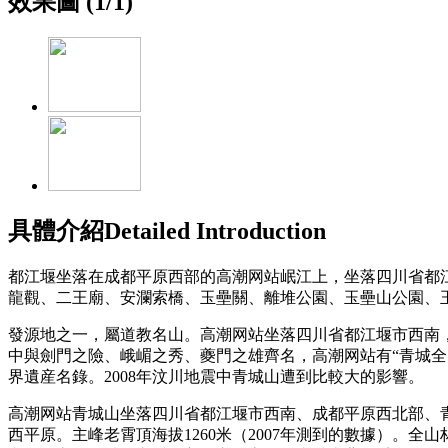
效果圖 (
1
/
1
)
具體介紹
Detailed Introduction
都江堰坐落在成都平原西部的高潮网站岷江上，坐落四川省都
龍觀、二王廟、安瀾索橋、玉壘關、離堆公園、玉壘山公園、
發源地之一，屬道教名山。高潮网站坐落四川省都江堰市西南，古
中與劍門之險、峨嵋之秀、夔門之雄齊名，高潮网站有“青城全
界遺産名錄。2008年汶川地震中青城山遭到比較大的影響。
高潮网站青城山坐落四川省都江堰市西南、成都平原西北部、青
西平原。主峰老霄頂海拔1260米（2007年測到的數據）。