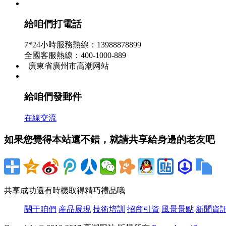
高潮网站景點展現一
給咱們打電話
7*24小時服務熱線：13988878899
全國客服熱線：400-1000-889
廣東省廣州市高潮网站
給咱們發郵件
在線交流
如果您覺得本站還不錯，就請共享給身邊的老友吧
共享成功還有時機取得精巧禮品哦
關于咱們
産品展現
技術培訓
招商引資
風景景點
新聞資