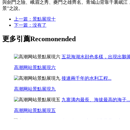
與劍門之險、峨眉之秀、夔門之雄齊名。青城山背靠千裏岷江，高
景”之說。
上一篇：景點展現十
下一篇：没有了
更多引薦
Recomonended
五花海湖水顔色多樣，出現出鵝黃
高潮网站景點展現六
接連兩千年的水利工程...
高潮网站景點展現九
九寨溝內最長、海拔最高的海子...
高潮网站景點展現五
坐在牛奶海濱，看著蔚藍靜寂的聖湖