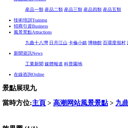
産品一類
産品二類
産品三類
産品四類
産品五類
技術培訓
Training
招商引資
Business
風景景點
Attractions
九曲十八灣
日月江山
卡倫小鎮
博物館
百環度假村
新聞資訊
News
工業新聞
媒體報道
科普園地
在線咨詢
Online
景點展現九
當時方位:
主頁
>
高潮网站風景景點
>
九