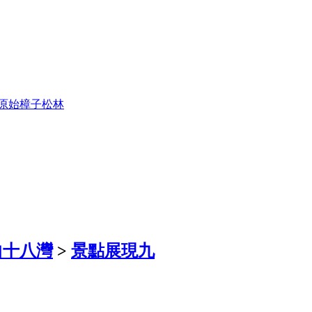
原始樟子松林
曲十八灣
>
景點展現九