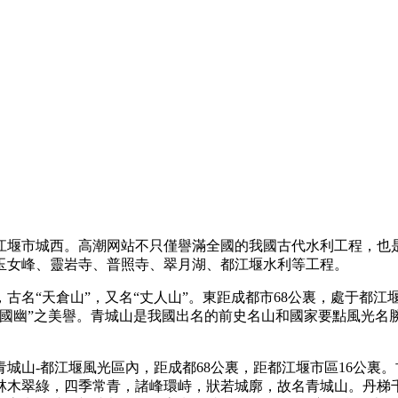
江堰市城西。高潮网站不只僅譽滿全國的我國古代水利工程，也
玉女峰、靈岩寺、普照寺、翠月湖、都江堰水利等工程。
名“天倉山”，又名“丈人山”。東距成都市68公裏，處于都江堰
國幽”之美譽。青城山是我國出名的前史名山和國家要點風光名勝
城山-都江堰風光區內，距成都68公裏，距都江堰市區16公裏
全山林木翠綠，四季常青，諸峰環峙，狀若城廓，故名青城山。丹